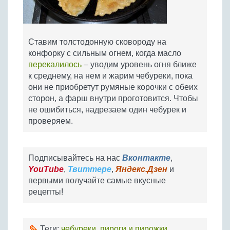
Ставим толстодонную сковороду на
конфорку с сильным огнем, когда масло
перекалилось
– уводим уровень огня ближе
к среднему, на нем и жарим чебуреки, пока
они не приобретут румяные корочки с обеих
сторон, а фарш внутри проготовится. Чтобы
не ошибиться, надрезаем один чебурек и
проверяем.
Подписывайтесь на нас
Вконтакте
,
YouTube
,
Твиттере
,
Яндекс.Дзен
и
первыми получайте самые вкусные
рецепты!
Теги:
чебуреки
,
пироги и пирожки