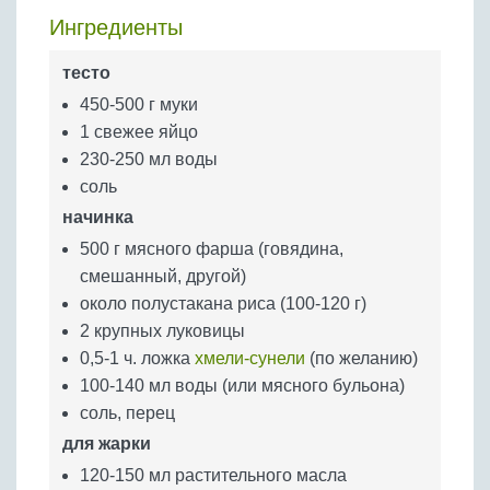
Бобовые
Ингредиенты
Яйца
тесто
Крупы
450-500 г муки
1 свежее яйцо
230-250 мл воды
соль
начинка
500 г мясного фарша (говядина,
смешанный, другой)
около полустакана риса (100-120 г)
2 крупных луковицы
0,5-1 ч. ложка
хмели-сунели
(по желанию)
100-140 мл воды (или мясного бульона)
соль, перец
для жарки
120-150 мл растительного масла