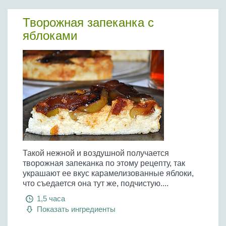
Бобовые
Творожная запеканка с
Яйца
яблоками
Крупы
Такой нежной и воздушной получается
творожная запеканка по этому рецепту, так
украшают ее вкус карамелизованные яблоки,
что съедается она тут же, подчистую....
1,5 часа
Показать ингредиенты