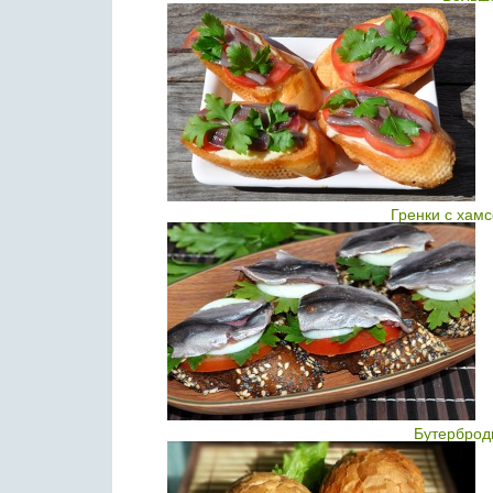
Гренки с хам
Бутерброд