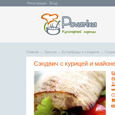
Регистрация
Вход
Главная
→
Закуски
→
Бутерброды и сэндвичи
→
Сэндв
Сэндвич с курицей и майон