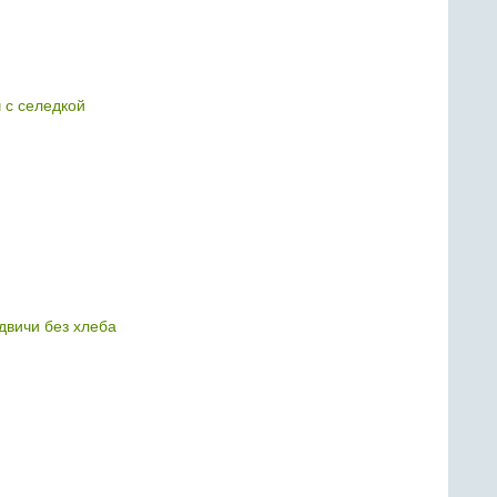
 с селедкой
двичи без хлеба