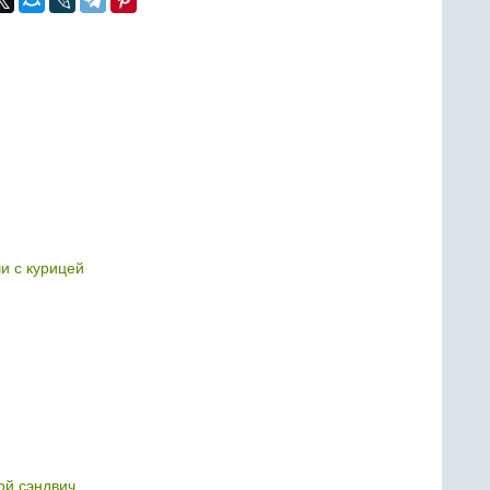
и с курицей
й сэндвич