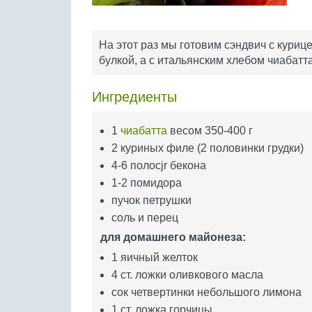
На этот раз мы готовим сэндвич с кури
булкой, а с итальянским хлебом чиабатт
Ингредиенты
1
чиабатта
весом 350-400 г
2 куриных филе (2 половинки грудки)
4-6 полосjr бекона
1-2 помидора
пучок петрушки
соль и перец
для домашнего майонеза:
1 яичный желток
4 ст. ложки оливкового масла
сок четвертинки небольшого лимона
1 ст. ложка горчицы