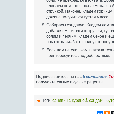
соли, не прекращая взбивать, доб
вливаем немного сока лимона и вз
струйкой. Наконец кладем горчицу,
должна получиться густая масса.
Собираем сэндвичи. Кладем ломти
добавляем веточки петрушки, кусо
солим и перчим, кладем бекон и е
ломтиком чиабатты, одну сторону 
Если вам не слишком знакома тех
поинтересуйтесь подробностями.
Подписывайтесь на нас
Вконтакте
,
Yo
получайте самые вкусные рецепты!
Теги:
сэндвич с курицей
,
сэндвич
,
бут