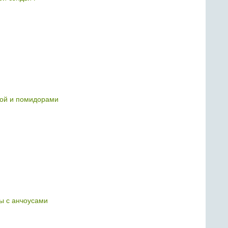
сой и помидорами
ы с анчоусами