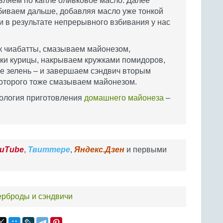
авляем по капле оливковое масло. Далее
биваем дальше, добавляя масло уже тонкой
 и в результате непрерывного взбивания у нас
к чиабатты, смазываем майонезом,
чки курицы, накрываем кружками помидоров,
ще зелень – и завершаем сэндвич вторым
которого тоже смазываем майонезом.
нология приготовления
домашнего майонеза
–
uTube
,
Твиттере
,
Яндекс.Дзен
и первыми
ерброды и сэндвичи