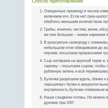
Способ приготовления
Очищенные луковицу и чеснок изме
иключаем его. Если нет лука-шалот
обойтись меньшим количеством лук
Грибы, конечно, чистим, моем, обс
же они большие – ножки нарежем п
В разогретую сковороду с оливков
небольшом огне обжариваем до зол
перчим, посыпаем прованскими тра
Сыр натираем на крупной терке и,
тарелку – посыпаем сыром, чтобы 
рубленую зелень и всё перемешива
Булочки разрезаем вдоль, ближе к 
«крышечку» булки и аккуратно вын
внутренность булочки оливковым м
Наши сэндвичи готовы. Но можно е
духовке при 200°.