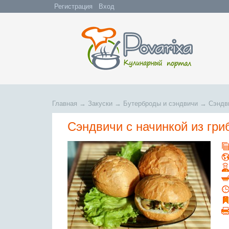
Регистрация
Вход
Главная
→
Закуски
→
Бутерброды и сэндвичи
→
Сэндви
Сэндвичи с начинкой из гри