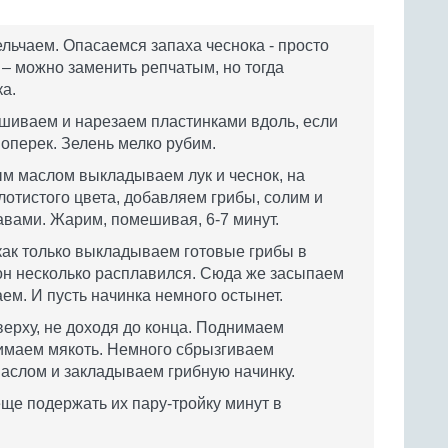
льчаем. Опасаемся запаха чеснока - просто
 – можно заменить репчатым, но тогда
а.
ушиваем и нарезаем пластинками вдоль, если
оперек. Зелень мелко рубим.
ым маслом выкладываем лук и чеснок, на
отистого цвета, добавляем грибы, солим и
вами. Жарим, помешивая, 6-7 минут.
 как только выкладываем готовые грибы в
он несколько расплавился. Сюда же засыпаем
ем. И пусть начинка немного остынет.
верху, не доходя до конца. Поднимаем
имаем мякоть. Немного сбрызгиваем
аслом и закладываем грибную начинку.
ще подержать их пару-тройку минут в