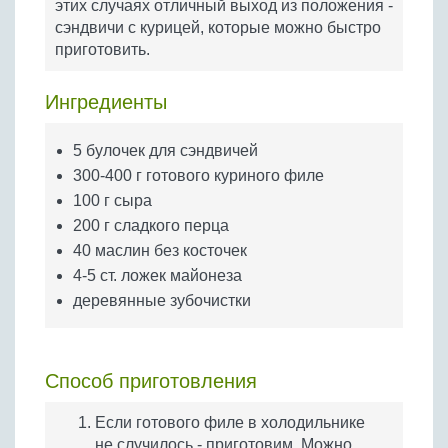
этих случаях отличный выход из положения -
Бобовые
сэндвичи с курицей, которые можно быстро
Яйца
приготовить.
Крупы
Ингредиенты
5 булочек для сэндвичей
300-400 г готового куриного филе
100 г сыра
200 г сладкого перца
40 маслин без косточек
4-5 ст. ложек майонеза
деревянные зубочистки
Способ приготовления
Если готового филе в холодильнике
не случилось - приготовим. Можно