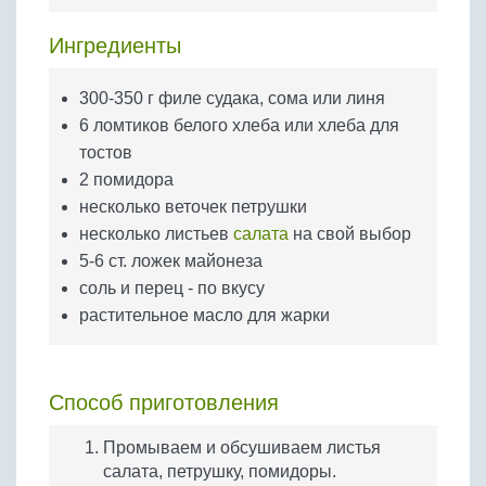
Бобовые
Ингредиенты
Яйца
Крупы
300-350 г филе судака, сома или линя
6 ломтиков белого хлеба или хлеба для
тостов
2 помидора
несколько веточек петрушки
несколько листьев
салата
на свой выбор
5-6 ст. ложек майонеза
соль и перец - по вкусу
растительное масло для жарки
Способ приготовления
Промываем и обсушиваем листья
салата, петрушку, помидоры.