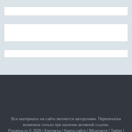
Все материалы на сайте являются авторскими. Перепечатка
возможна только при наличии активной ссылки.
Povarixa.ru © 2026 |
Контакты
|
Карта сайта
|
ВКонтакте
|
Twitter
|