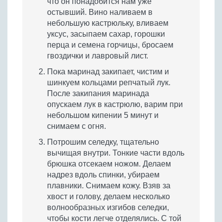
что он понадобится нам уже
остывший. Вино наливаем в
небольшую кастрюльку, вливаем
уксус, засыпаем сахар, горошки
перца и семена горчицы, бросаем
гвоздички и лавровый лист.
Пока маринад закипает, чистим и
шинкуем кольцами репчатый лук.
После закипания маринада
опускаем лук в кастрюлю, варим при
небольшом кипении 5 минут и
снимаем с огня.
Потрошим селедку, тщательно
вычищая внутри. Тонкие части вдоль
брюшка отсекаем ножом. Делаем
надрез вдоль спинки, убираем
плавники. Снимаем кожу. Взяв за
хвост и голову, делаем несколько
волнообразных изгибов селедки,
чтобы кости легче отделялись. С той