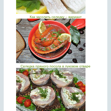
Как засолить селедку – вариант
Селедка пряного посола в луковом отваре