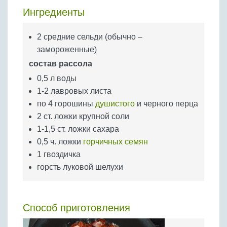
Бобовые
Ингредиенты
Яйца
Крупы
2 средние сельди (обычно –
замороженные)
состав рассола
0,5 л воды
1-2 лавровых листа
по 4 горошины
душистого
и черного перца
2 ст. ложки крупной соли
1-1,5 ст. ложки сахара
0,5 ч. ложки
горчичных семян
1 гвоздичка
горсть луковой шелухи
Способ приготовления