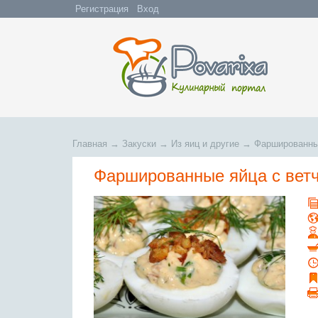
Регистрация
Вход
Главная
→
Закуски
→
Из яиц и другие
→
Фаршированные
Фаршированные яйца с ветч