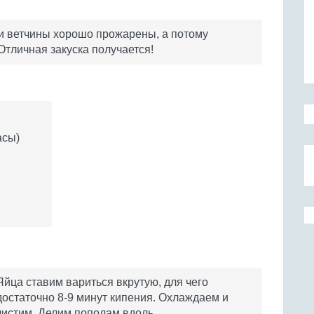
ки ветчины хорошо прожарены, а потому
Отличная закуска получается!
асы)
Яйца ставим вариться вкрутую, для чего
достаточно 8-9 минут кипения. Охлаждаем и
чистим. Делим пополам вдоль.