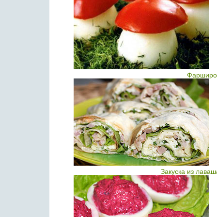
Фарширо
Закуска из лаваш