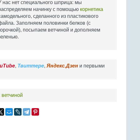
У нас нет специального шприца: мы
распределяем начинку с помощью
корнетика
самодельного, сделанного из пластикового
файла. Заполняем половинки белков (с
горочкой), посыпаем ветчиной и дополняем
зеленью.
uTube
,
Твиттере
,
Яндекс.Дзен
и первыми
с ветчиной