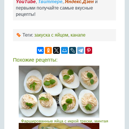
YouTube
,
Твиттере
,
Яндекс.Дзен
и
первыми получайте самые вкусные
рецепты!
Теги:
закуска с яйцом
,
канапе
Похожие рецепты:
Фаршированные яйца с икрой трески, минтая