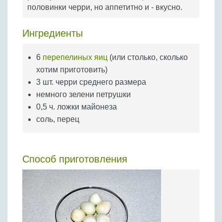
Бобовые
половинки черри, но аппетитно и - вкусно.
Яйца
Ингредиенты
Крупы
6
перепелиных яиц
(или столько, сколько
хотим приготовить)
3 шт. черри среднего размера
немного зелени петрушки
0,5 ч. ложки майонеза
соль, перец
Способ приготовления