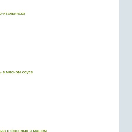
о-итальянски
 в мясном соусе
ька с фасолью и машем