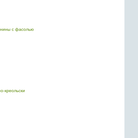
анины с фасолью
о-креольски