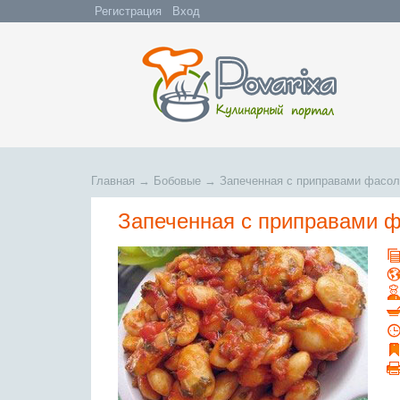
Регистрация
Вход
Главная
→
Бобовые
→
Запеченная с приправами фасо
Запеченная с приправами 