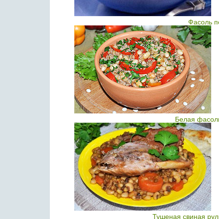
Фасоль п
Белая фасоль
Тушеная свиная рул