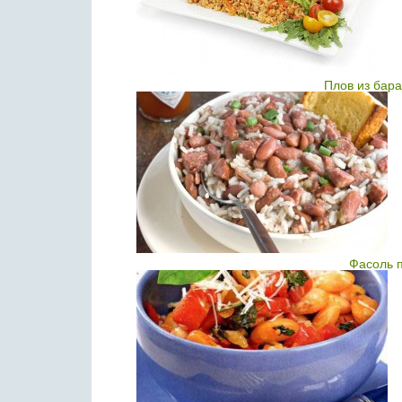
Плов из бар
Фасоль п