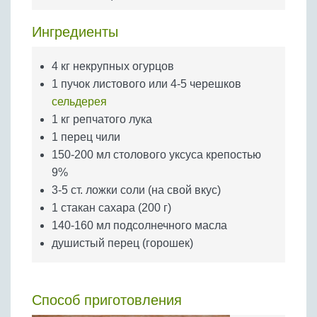
Бобовые
Яйца
Ингредиенты
Крупы
4 кг некрупных огурцов
1 пучок листового или 4-5 черешков
сельдерея
1 кг репчатого лука
1 перец чили
150-200 мл столового уксуса крепостью
9%
3-5 ст. ложки соли (на свой вкус)
1 стакан сахара (200 г)
140-160 мл подсолнечного масла
душистый перец (горошек)
Способ приготовления