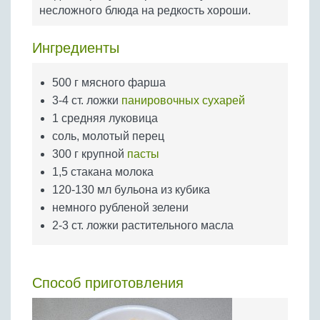
Бобовые
несложного блюда на редкость хороши.
Яйца
Ингредиенты
Крупы
500 г мясного фарша
3-4 ст. ложки
панировочных сухарей
1 средняя луковица
соль, молотый перец
300 г крупной
пасты
1,5 стакана молока
120-130 мл бульона из кубика
немного рубленой зелени
2-3 ст. ложки растительного масла
Способ приготовления