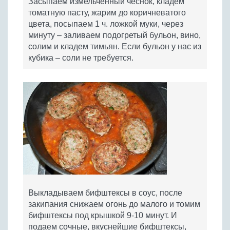
Засыпаем измельченный чеснок, кладем
томатную пасту, жарим до коричневатого
цвета, посыпаем 1 ч. ложкой муки, через
минуту – заливаем подогретый бульон, вино,
солим и кладем тимьян. Если бульон у нас из
кубика – соли не требуется.
Выкладываем бифштексы в соус, после
закипания снижаем огонь до малого и томим
бифштексы под крышкой 9-10 минут. И
подаем сочные, вкуснейшие бифштексы,