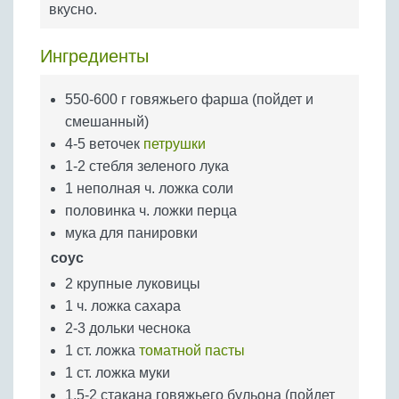
вкусно.
Бобовые
Яйца
Ингредиенты
Крупы
550-600 г говяжьего фарша (пойдет и
смешанный)
4-5 веточек
петрушки
1-2 стебля зеленого лука
1 неполная ч. ложка соли
половинка ч. ложки перца
мука для панировки
соус
2 крупные луковицы
1 ч. ложка сахара
2-3 дольки чеснока
1 ст. ложка
томатной пасты
1 ст. ложка муки
1,5-2 стакана говяжьего бульона (пойдет