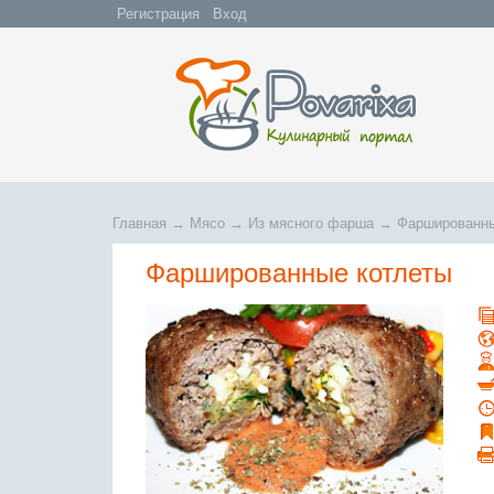
Регистрация
Вход
Главная
→
Мясо
→
Из мясного фарша
→
Фаршированны
Фаршированные котлеты