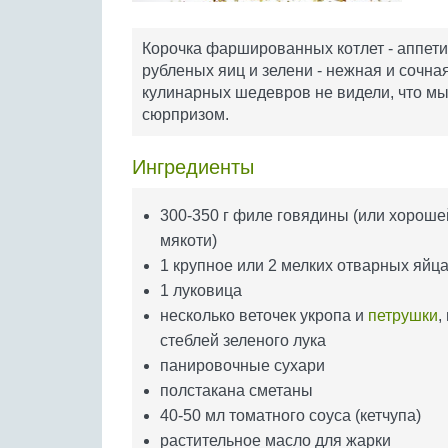
Корочка фаршированных котлет - аппети
рубленых яиц и зелени - нежная и сочн
кулинарных шедевров не видели, что мы 
сюрпризом.
Ингредиенты
300-350 г филе говядины (или хороше
мякоти)
1 крупное или 2 мелких отварных яйц
1 луковица
несколько веточек укропа и
петрушки
,
стеблей зеленого лука
панировочные сухари
полстакана сметаны
40-50 мл томатного соуса (кетчупа)
растительное масло для жарки