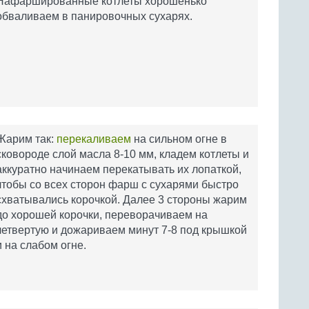
Нафаршированные котлеты хорошенько
обваливаем в панировочных сухарях.
Жарим так:
перекаливаем
на сильном огне в
сковороде слой масла 8-10 мм, кладем котлеты и
аккуратно начинаем перекатывать их лопаткой,
чтобы со всех сторон фарш с сухарями быстро
схватывались корочкой. Далее 3 стороны жарим
до хорошей корочки, переворачиваем на
четвертую и дожариваем минут 7-8 под крышкой
и на слабом огне.