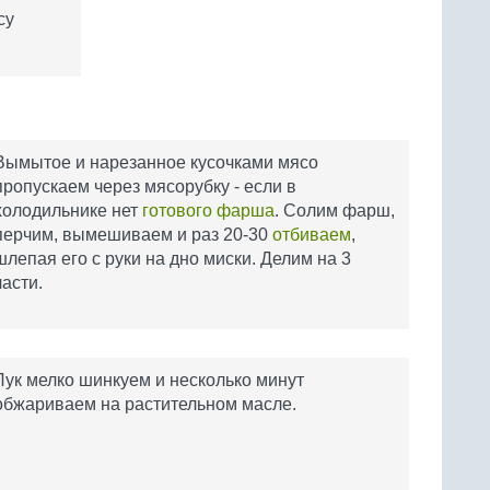
су
Вымытое и нарезанное кусочками мясо
пропускаем через мясорубку - если в
холодильнике нет
готового фарша
. Солим фарш,
перчим, вымешиваем и раз 20-30
отбиваем
,
шлепая его с руки на дно миски. Делим на 3
части.
Лук мелко шинкуем и несколько минут
обжариваем на растительном масле.