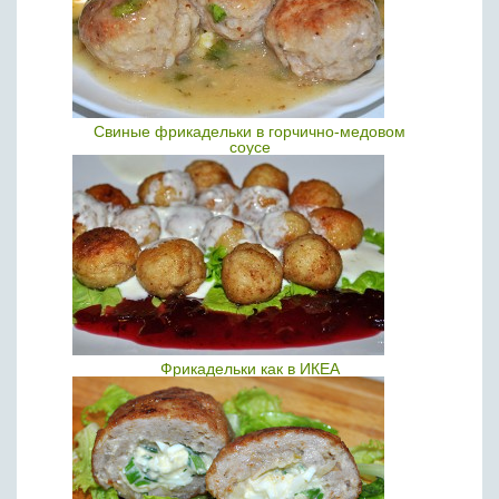
Свиные фрикадельки в горчично-медовом
соусе
Фрикадельки как в ИКЕА