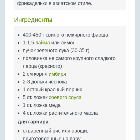
фрикадельки в азиатском стиле.
Бобовые
Яйца
Ингредиенты
Крупы
400-450 г свиного нежирного фарша
1-1,5
лайма
или лимон
пучок зеленого лука (30-35 г)
половинка не самого крупного сладкого
перца (красного)
2 см корня
имбиря
2-3 дольки чеснока
1 острый красный перчик
5 ст. ложек
соевого соуса
1 ст. ложка меда
4 ст. ложки растительного масла
для гарнира
:
отваренный рис или овощи,
приготовленные на пару