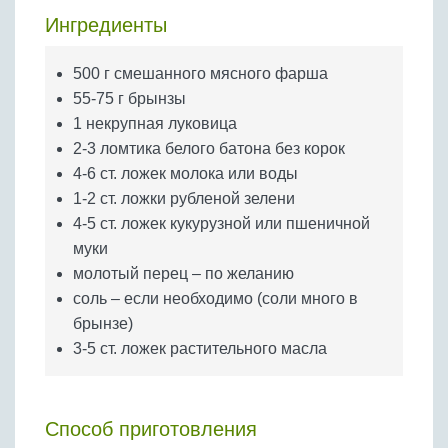
Бобовые
Ингредиенты
Яйца
Крупы
500 г смешанного мясного фарша
55-75 г брынзы
1 некрупная луковица
2-3 ломтика белого батона без корок
4-6 ст. ложек молока или воды
1-2 ст. ложки рубленой зелени
4-5 ст. ложек кукурузной или пшеничной
муки
молотый перец – по желанию
соль – если необходимо (соли много в
брынзе)
3-5 ст. ложек растительного масла
Способ приготовления