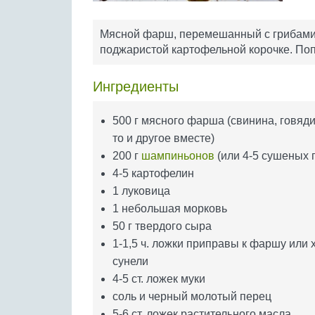
Мясной фарш, перемешанный с грибами, 
поджаристой картофельной корочке. Попр
Ингредиенты
500 г мясного фарша (свинина, говяд
то и другое вместе)
200 г
шампиньонов
(или 4-5 сушеных 
4-5 картофелин
1 луковица
1 небольшая морковь
50 г твердого сыра
1-1,5 ч. ложки приправы к фаршу или 
сунели
4-5 ст. ложек муки
соль и черный молотый перец
5-6 ст. ложек растительного масла