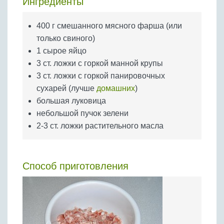
Ингредиенты
Бобовые
Яйца
400 г смешанного мясного фарша (или
Крупы
только свиного)
1 сырое яйцо
3 ст. ложки с горкой манной крупы
3 ст. ложки с горкой панировочных
сухарей (лучше
домашних
)
большая луковица
небольшой пучок зелени
2-3 ст. ложки растительного масла
Способ приготовления