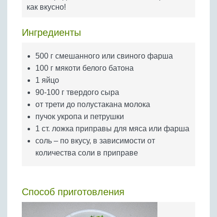
Бобовые
как вкусно!
Яйца
Ингредиенты
Крупы
500 г смешанного или свиного фарша
100 г мякоти белого батона
1 яйцо
90-100 г твердого сыра
от трети до полустакана молока
пучок укропа и петрушки
1 ст. ложка приправы для мяса или фарша
соль – по вкусу, в зависимости от
количества соли в приправе
Способ приготовления