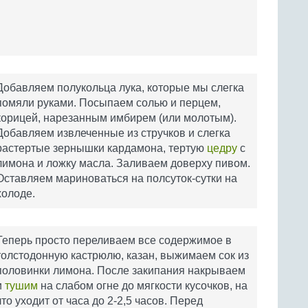
Добавляем полукольца лука, которые мы слегка
помяли руками. Посыпаем солью и перцем,
корицей, нарезанным имбирем (или молотым).
Добавляем извлеченные из стручков и слегка
растертые зернышки кардамона, тертую
цедру
с
лимона и ложку масла. Заливаем доверху пивом.
Оставляем мариноваться на полсуток-сутки на
холоде.
Теперь просто переливаем все содержимое в
толстодонную кастрюлю, казан, выжимаем сок из
половинки лимона. После закипания накрываем
и
тушим
на слабом огне до мягкости кусочков, на
что уходит от часа до 2-2,5 часов. Перед