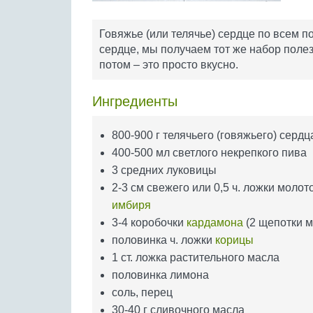
Говяжье (или телячье) сердце по всем по
сердце, мы получаем тот же набор поле
потом – это просто вкусно.
Ингредиенты
800-900 г телячьего (говяжьего) сердц
400-500 мл светлого некрепкого пива
3 средних луковицы
2-3 см свежего или 0,5 ч. ложки молот
имбиря
3-4 коробочки
кардамона
(2 щепотки м
половинка ч. ложки
корицы
1 ст. ложка растительного масла
половинка лимона
соль, перец
30-40 г сливочного масла