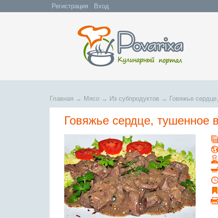
Регистрация
Вход
Главная
→
Мясо
→
Из субпродуктов
→
Говяжье сердце,
Говяжье сердце, тушенное 