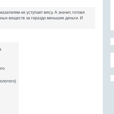
казателям не уступает мясу. А значит, готовя
зных веществ за гораздо меньшие деньги. И
а
ого
олотого)