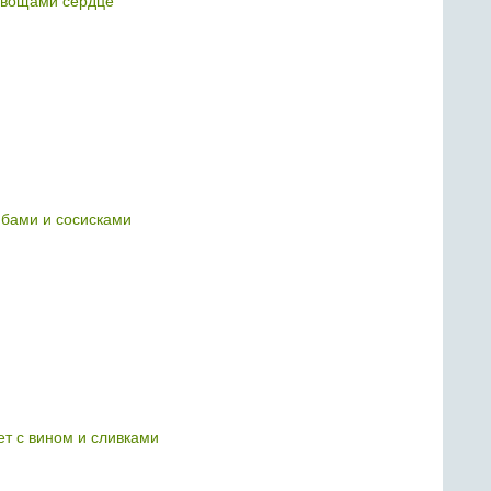
овощами сердце
ибами и сосисками
т с вином и сливками