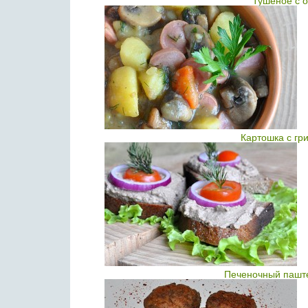
Тушеное с 
Картошка с гр
Печеночный паште