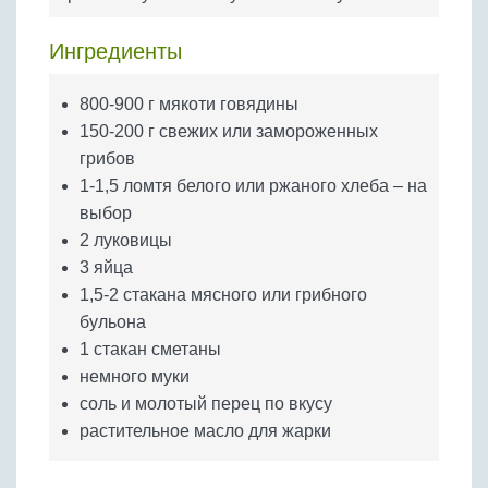
Бобовые
Яйца
Ингредиенты
Крупы
800-900 г мякоти говядины
150-200 г свежих или замороженных
грибов
1-1,5 ломтя белого или ржаного хлеба – на
выбор
2 луковицы
3 яйца
1,5-2 стакана мясного или грибного
бульона
1 стакан сметаны
немного муки
соль и молотый перец по вкусу
растительное масло для жарки