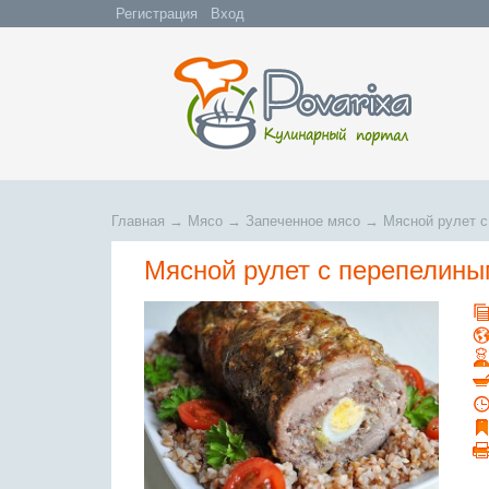
Регистрация
Вход
Главная
→
Мясо
→
Запеченное мясо
→
Мясной рулет 
Мясной рулет с перепелин