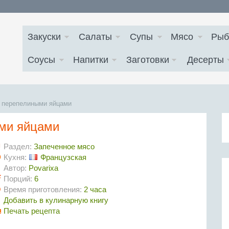
Закуски
Салаты
Супы
Мясо
Рыб
Соусы
Напитки
Заготовки
Десерты
с перепелиными яйцами
ыми яйцами
Раздел:
Запеченное мясо
Кухня:
Французская
Автор:
Povarixa
Порций:
6
Время приготовления:
2 часа
Добавить в кулинарную книгу
Печать рецепта