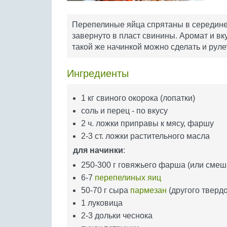
Перепелиные яйца спрятаны в середине 
завернуто в пласт свинины. Аромат и вку
такой же начинкой можно сделать и рулет
Ингредиенты
1 кг свиного окорока (лопатки)
соль и перец - по вкусу
2 ч. ложки приправы к мясу, фаршу
2-3 ст. ложки растительного масла
для начинки
:
250-300 г говяжьего фарша (или смеш
6-7
перепелиных яиц
50-70 г сыра
пармезан
(другого тверд
1 луковица
2-3 дольки чеснока