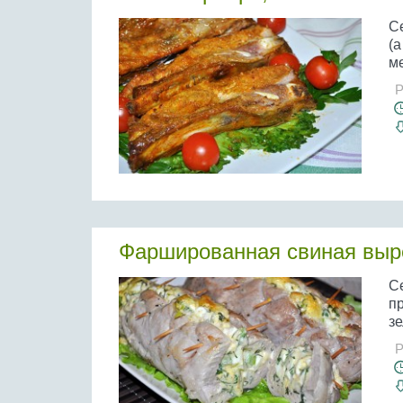
С
(
ме
Р
Фаршированная свиная выре
С
п
зе
Р