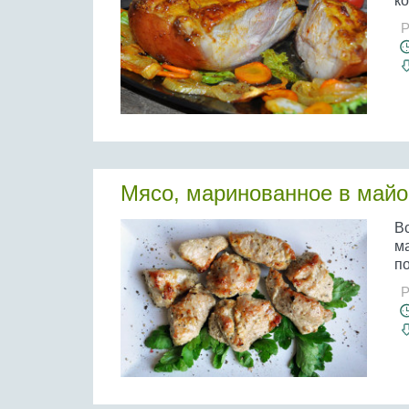
ко
Р
Мясо, маринованное в майо
В
м
по
Р