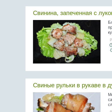
Свинина, запеченная с лук
Б
п
ку
Р
Свиные рульки в рукаве в д
М
са
сл