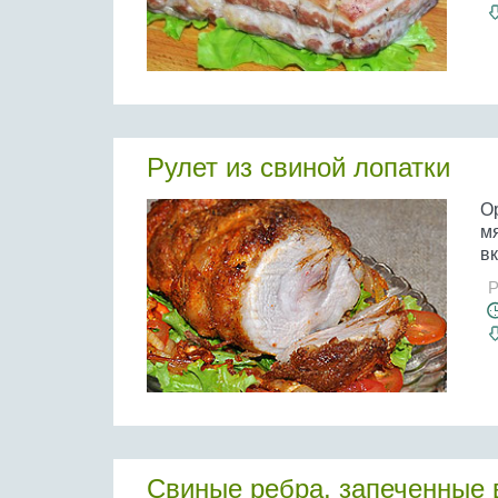
Рулет из свиной лопатки
О
мя
вк
Р
Свиные ребра, запеченные 