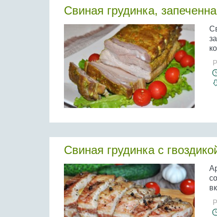
Свиная грудинка, запеченн
Св
за
ко
Р
Свиная грудинка с гвоздико
А
с
вк
Р