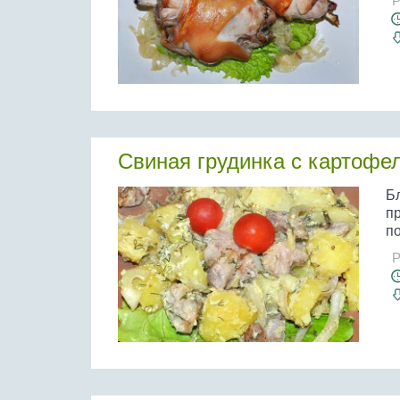
Р
Свиная грудинка с картофе
Бл
пр
п
Р