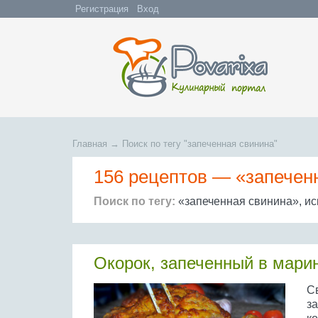
Регистрация
Вход
Главная
→
Поиск по тегу "запеченная свинина"
156 рецептов —
«запечен
Поиск по тегу:
«запеченная свинина», ис
Окорок, запеченный в мари
Св
за