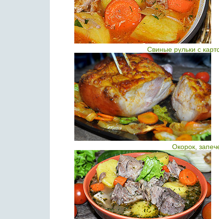
Свиные рульки с кар
Окорок, запеч