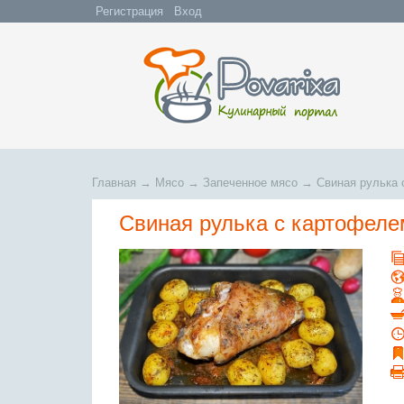
Регистрация
Вход
Главная
→
Мясо
→
Запеченное мясо
→
Свиная рулька 
Свиная рулька с картофеле