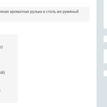
мяная ароматная рулька и столь же румяный
о)
ой)
и