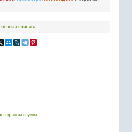
еченная свинина
а с пряным соусом