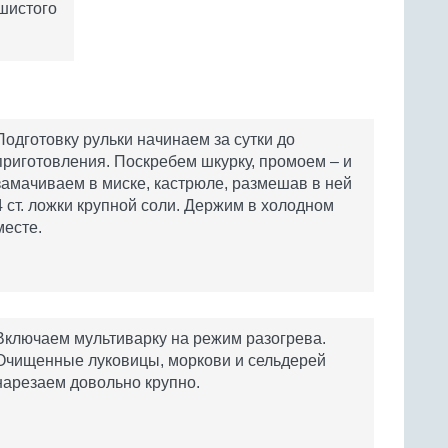
ушистого
Подготовку рульки начинаем за сутки до
приготовления. Поскребем шкурку, промоем – и
замачиваем в миске, кастрюле, размешав в ней
4 ст. ложки крупной соли. Держим в холодном
месте.
Включаем мультиварку на режим разогрева.
Очищенные луковицы, моркови и сельдерей
нарезаем довольно крупно.