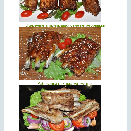
Жареные в приправах свиные ребрышки
Ребрышки свиные кунжутные