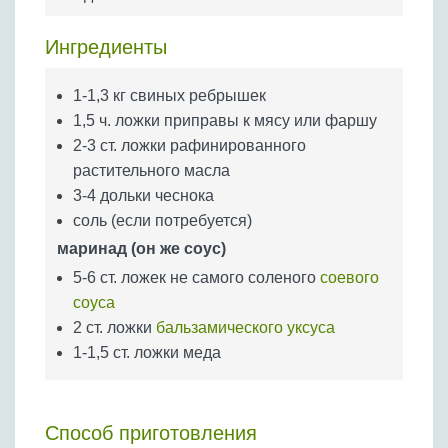
Бобовые
Яйца
Ингредиенты
Крупы
1-1,3 кг свиных ребрышек
1,5 ч. ложки приправы к мясу или фаршу
2-3 ст. ложки рафинированного
растительного масла
3-4 дольки чеснока
соль (если потребуется)
маринад (он же соус)
5-6 ст. ложек не самого соленого
соевого
соуса
2 ст. ложки
бальзамического уксуса
1-1,5 ст. ложки меда
Способ приготовления