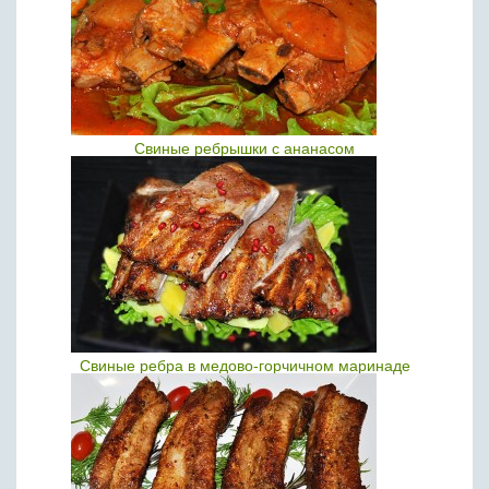
Свиные ребрышки с ананасом
Свиные ребра в медово-горчичном маринаде