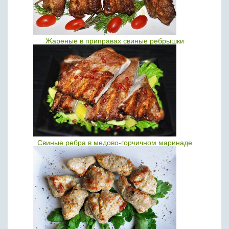
Жареные в приправах свиные ребрышки
Свиные ребра в медово-горчичном маринаде