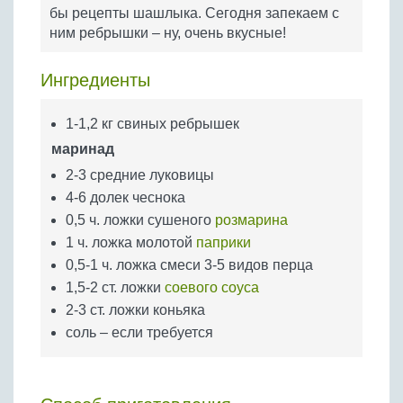
Бобовые
бы рецепты шашлыка. Сегодня запекаем с
ним ребрышки – ну, очень вкусные!
Яйца
Крупы
Ингредиенты
1-1,2 кг свиных ребрышек
маринад
2-3 средние луковицы
4-6 долек чеснока
0,5 ч. ложки сушеного
розмарина
1 ч. ложка молотой
паприки
0,5-1 ч. ложка смеси 3-5 видов перца
1,5-2 ст. ложки
соевого соуса
2-3 ст. ложки коньяка
соль – если требуется