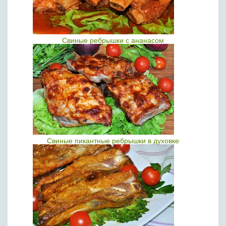
Свиные ребрышки с ананасом
Свиные пикантные ребрышки в духовке