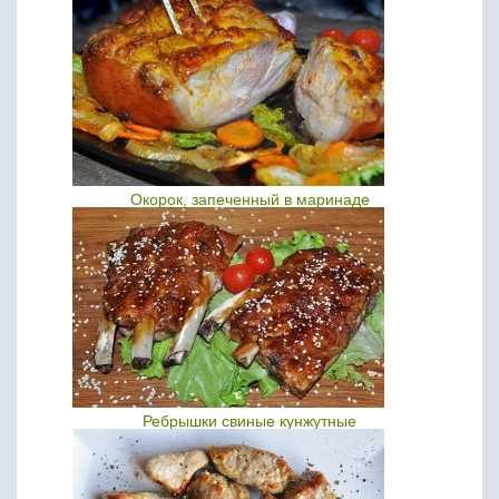
Окорок, запеченный в маринаде
Ребрышки свиные кунжутные