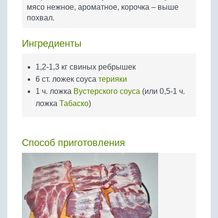
Бобовые
мясо нежное, ароматное, корочка – выше
похвал.
Яйца
Крупы
Ингредиенты
1,2-1,3 кг свиных ребрышек
6 ст. ложек соуса
терияки
1 ч. ложка
Вустерского соуса
(или 0,5-1 ч.
ложка
Табаско
)
Способ приготовления