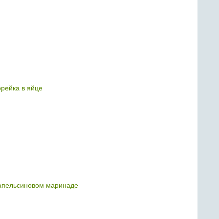
орейка в яйце
апельсиновом маринаде