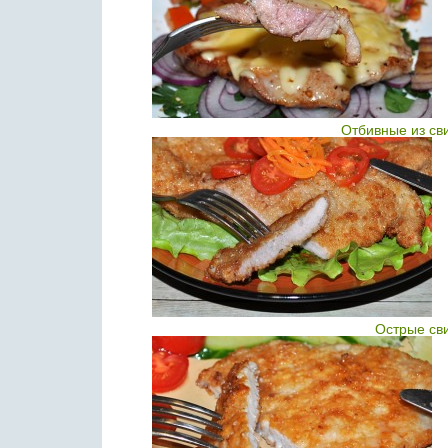
Отбивные из св
Острые св