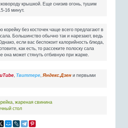
сковороду крышкой. Еще снизив огонь, тушим
15-16 минут.
ую корейку без косточек чаще всего предлагают в
сала. Большинство обычно так и нарезают, ведь
Однако, если вас беспокоит калорийность блюда,
товите, как есть, то рассеките полоску сала
че она может стянуть отбивную при жарке.
uTube
,
Твиттере
,
Яндекс.Дзен
и первыми
орейка
,
жареная свинина
ичный стол