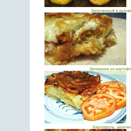
Запеченный в духов
Запеканка из картоф
Картофель, запече