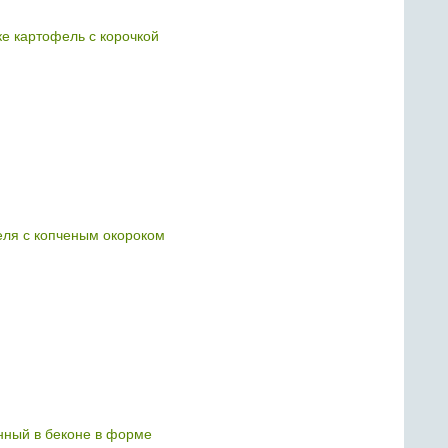
ке картофель с корочкой
еля с копченым окороком
нный в беконе в форме