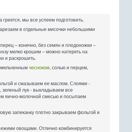
а греется, мы все успеем подготовить.
арезаем в отдельные мисочки небольшими
перец – конечно, без семян и плодоножки –
нзу мелко крошим – можно натереть на
ки и раскрошить.
 измельченным
чесноком
, солью и перцем,
льгой и смазываем ее маслом. Слоями -
, зеленый лук - выкладываем все
ем яично-молочной смесью и посыпаем
товую запеканку плотно закрываем фольгой и
вежими овощами. Отлично комбинируется