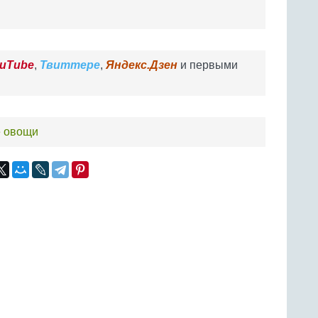
uTube
,
Твиттере
,
Яндекс.Дзен
и первыми
е овощи