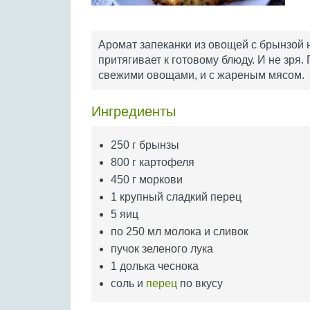
Аромат запеканки из овощей с брынзой н
притягивает к готовому блюду. И не зря.
свежими овощами, и с жареным мясом.
Ингредиенты
250 г брынзы
800 г картофеля
450 г моркови
1 крупный сладкий перец
5 яиц
по 250 мл молока и сливок
пучок зеленого лука
1 долька чеснока
соль и
перец
по вкусу