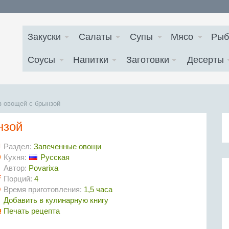
Закуски
Салаты
Супы
Мясо
Рыб
Соусы
Напитки
Заготовки
Десерты
з овощей с брынзой
нзой
Раздел:
Запеченные овощи
Кухня:
Русская
Автор:
Povarixa
Порций:
4
Время приготовления:
1,5 часа
Добавить в кулинарную книгу
Печать рецепта