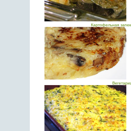
Картофельная запек
Вегетари