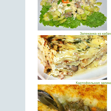
Запеканка из каба
Картофельная запека