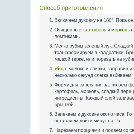
Способ приготовления
Включаем духовку на 180°. Пока он
Очищенные
картофель
и
морковь
н
ломтиками.
Мелко рубим зеленый лук. Сладкий 
трансформируем в квадратики. Бры
мелкой терке, или порезать на куби
Яйца
, молоко и сливки, заправив
несколько секунд слегка взбиваем.
Форму для запекания застилаем фо
картофель, морковь, сладкий перец
ингредиенты. Каждый слой залива
брынзой.
Запекаем в духовке около часа. Го
оставляем дойти минут на 15.
Нарезаем порциями и подаем со с