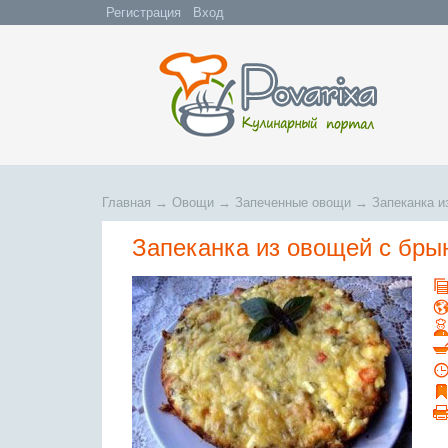
Регистрация
Вход
Главная
→
Овощи
→
Запеченные овощи
→
Запеканка и
Запеканка из овощей с бры