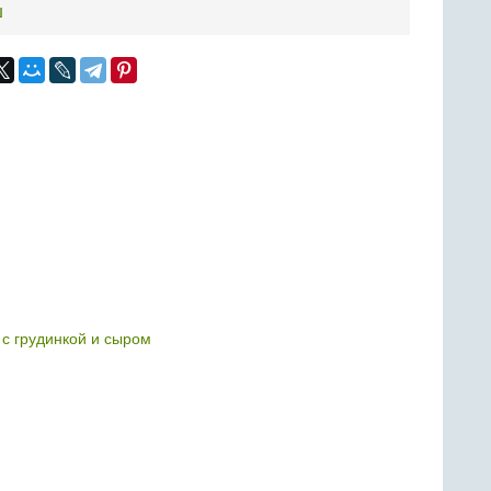
ш
 с грудинкой и сыром