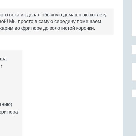
лого века и сделал обычную домашнюю котлету
сной! Мы просто в самую середину помещаем
жарим во фритюре до золотистой корочки.
рша
 г
анию)
 фритюра