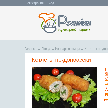
Регистрация
Вход
Главная
→
Птица
→
Из фарша птицы
→
Котлеты по-дон
Котлеты по-донбасски