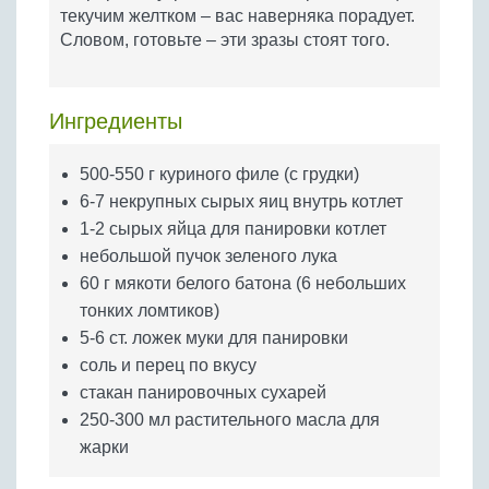
Бобовые
текучим желтком – вас наверняка порадует.
Словом, готовьте – эти зразы стоят того.
Яйца
Крупы
Ингредиенты
500-550 г куриного филе (с грудки)
6-7 некрупных сырых яиц внутрь котлет
1-2 сырых яйца для панировки котлет
небольшой пучок зеленого лука
60 г мякоти белого батона (6 небольших
тонких ломтиков)
5-6 ст. ложек муки для панировки
соль и перец по вкусу
стакан панировочных сухарей
250-300 мл растительного масла для
жарки