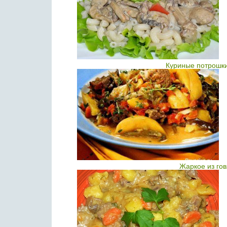
Куриные потрошки
Жаркое из го