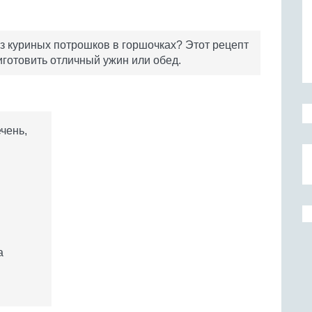
из куриных потрошков в горшочках? Этот рецепт
иготовить отличный ужин или обед.
ечень,
а