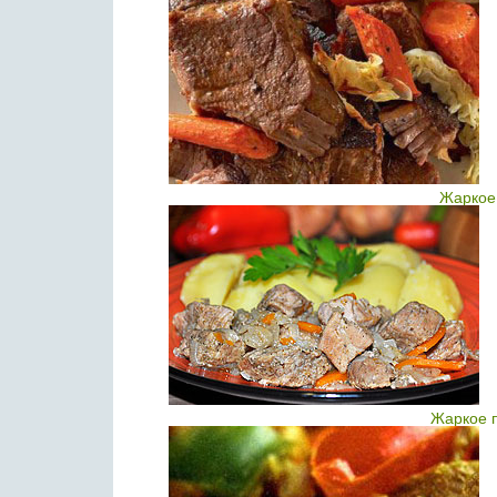
Жаркое
Жаркое п