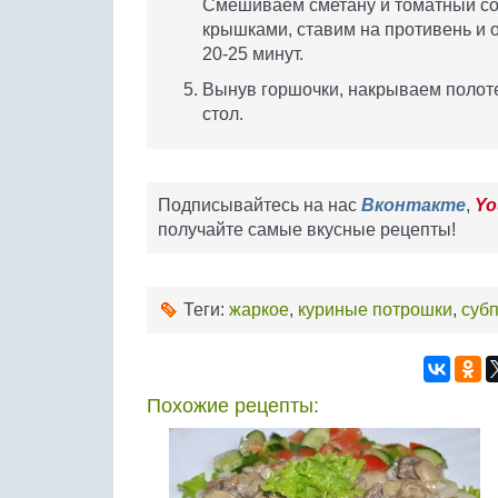
Смешиваем сметану и томатный со
крышками, ставим на противень и о
20-25 минут.
Вынув горшочки, накрываем полоте
стол.
Подписывайтесь на нас
Вконтакте
,
Yo
получайте самые вкусные рецепты!
Теги:
жаркое
,
куриные потрошки
,
суб
Похожие рецепты: