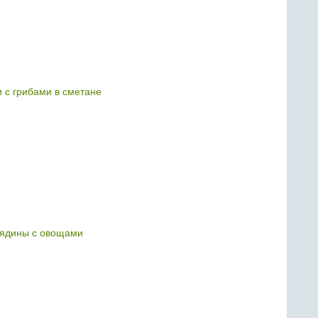
 с грибами в сметане
вядины с овощами