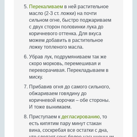
Перекаливаем
в ней растительное
масло (2-3 ст. ложки) на почти
сильном огне, быстро поджариваем
с двух сторон половинки лука до
коричневого оттенка. Для вкуса
можем добавить в растительное
ложку топленого масла.
Убрав лук, подрумяниваем так же
скоро морковь, перемешивая и
переворачивая. Перекладываем в
миску.
Прибавив огня до самого сильного,
обжариваем говядину до
коричневой корочки – обе стороны.
И тоже вынимаем.
Приступаем к
дегласированию
, то
есть кипятим пару минут стакан
вина, соскребая все остатки с дна,
что сделает соус более насыщенным