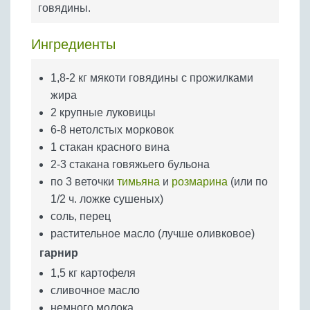
Бобовые
говядины.
Яйца
Ингредиенты
Крупы
1,8-2 кг мякоти говядины с прожилками
жира
2 крупные луковицы
6-8 нетолстых морковок
1 стакан красного вина
2-3 стакана говяжьего бульона
по 3 веточки
тимьяна
и
розмарина
(или по
1/2 ч. ложке сушеных)
соль, перец
растительное масло (лучше оливковое)
гарнир
1,5 кг картофеля
сливочное масло
немного молока