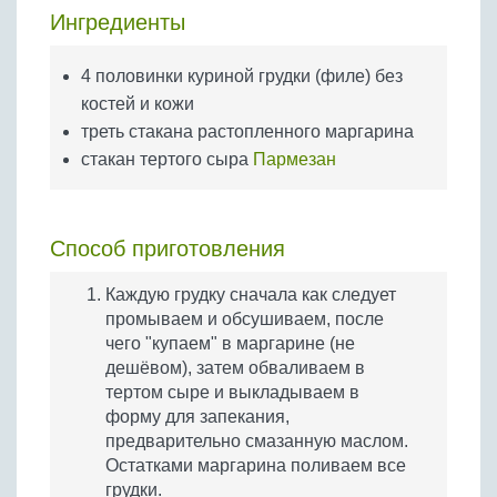
Бобовые
Ингредиенты
Яйца
4 половинки куриной грудки (филе) без
Крупы
костей и кожи
треть стакана растопленного маргарина
стакан тертого сыра
Пармезан
Способ приготовления
Каждую грудку сначала как следует
промываем и обсушиваем, после
чего "купаем" в маргарине (не
дешёвом), затем обваливаем в
тертом сыре и выкладываем в
форму для запекания,
предварительно смазанную маслом.
Остатками маргарина поливаем все
грудки.