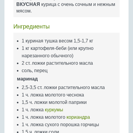
Бобовые
ВКУСНАЯ
курица с очень сочным и нежным
мясом.
Яйца
Крупы
Ингредиенты
1 куриная тушка весом 1,5-1,7 кг
1 кг картофеля-беби (или крупно
нарезанного обычного)
2 ст. ложки растительного масла
соль, перец
маринад
2,5-3,5 ст. ложки растительного масла
1 ч. ложка молотого чеснока
1,5 ч. ложки молотой паприки
1 ч. ложка
куркумы
1 ч. ложка молотого
кориандра
1 ч. ложка сухого порошка горчицы
1,5 ч. ложки соли