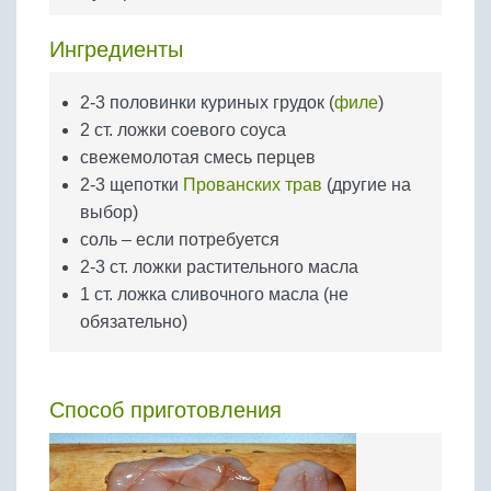
Бобовые
Яйца
Ингредиенты
Крупы
2-3 половинки куриных грудок (
филе
)
2 ст. ложки соевого соуса
свежемолотая смесь перцев
2-3 щепотки
Прованских трав
(другие на
выбор)
соль – если потребуется
2-3 ст. ложки растительного масла
1 ст. ложка сливочного масла (не
обязательно)
Способ приготовления