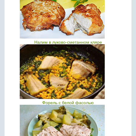
Налим в луково-сметанном кляре
Форель с белой фасолью