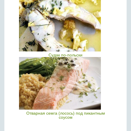
Судак по-польски
Отварная семга (лосось) под пикантным
соусом