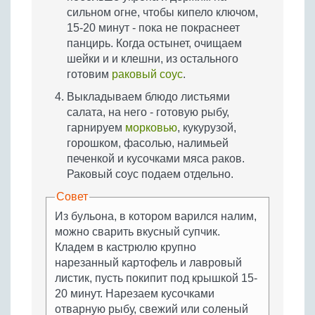
сильном огне, чтобы кипело ключом,
15-20 минут - пока не покраснеет
панцирь. Когда остынет, очищаем
шейки и и клешни, из остального
готовим
раковый соус
.
Выкладываем блюдо листьями
салата, на него - готовую рыбу,
гарнируем
морковью
, кукурузой,
горошком, фасолью, налимьей
печенкой и кусочками мяса раков.
Раковый соус подаем отдельно.
Совет
Из бульона, в котором варился налим,
можно сварить вкусный супчик.
Кладем в кастрюлю крупно
нарезанный картофель и лавровый
листик, пусть покипит под крышкой 15-
20 минут. Нарезаем кусочками
отварную рыбу, свежий или соленый