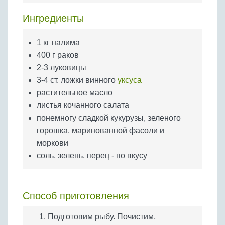
Бобовые
Ингредиенты
Яйца
Крупы
1 кг налима
400 г раков
2-3 луковицы
3-4 ст. ложки винного
уксуса
растительное масло
листья кочанного салата
понемногу сладкой кукурузы, зеленого
горошка, маринованной фасоли и
моркови
соль, зелень, перец - по вкусу
Способ приготовления
Подготовим рыбу. Почистим,