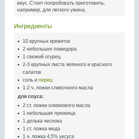
вкус. Стоит попробовать приготовить,
Бобовые
например, для легкого ужина.
Яйца
Крупы
Ингредиенты
10 крупных креветок
2 небольших помидора
1 свежий огурец
2-3 крупных листа зеленого и красного
салатов
соль и
перец
1-2 ч. ложки сливочного масла
для соуса:
2 ст. ложки оливкового масла
1 небольшая луковица
1 долька чеснока
1 ст. ложка меда
1 ч. ложка 4,5% уксуса