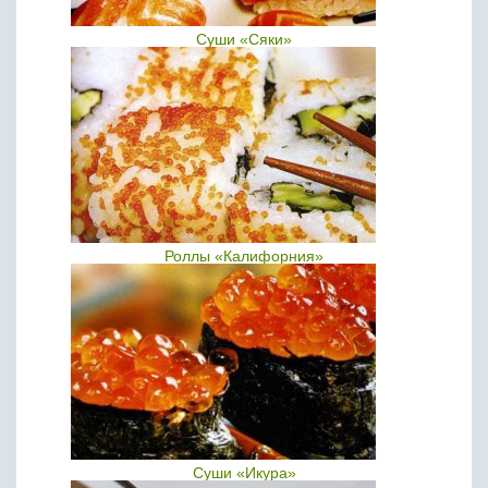
Суши «Сяки»
Роллы «Калифорния»
Суши «Икура»