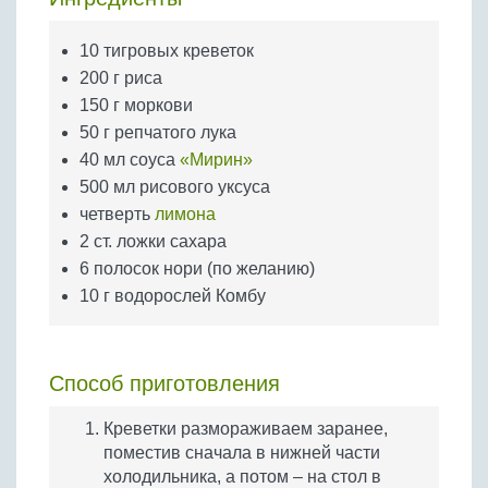
Бобовые
Яйца
10 тигровых креветок
200 г риса
Крупы
150 г моркови
50 г репчатого лука
40 мл соуса
«Мирин»
500 мл рисового уксуса
четверть
лимона
2 ст. ложки сахара
6 полосок нори (по желанию)
10 г водорослей Комбу
Способ приготовления
Креветки размораживаем заранее,
поместив сначала в нижней части
холодильника, а потом – на стол в