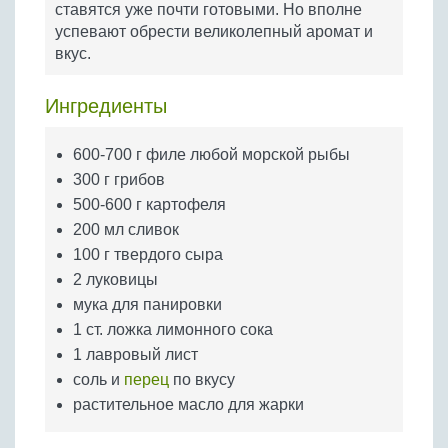
ставятся уже почти готовыми. Но вполне
Бобовые
успевают обрести великолепный аромат и
Яйца
вкус.
Крупы
Ингредиенты
600-700 г филе любой морской рыбы
300 г грибов
500-600 г картофеля
200 мл сливок
100 г твердого сыра
2 луковицы
мука для панировки
1 ст. ложка лимонного сока
1 лавровый лист
соль и
перец
по вкусу
растительное масло для жарки