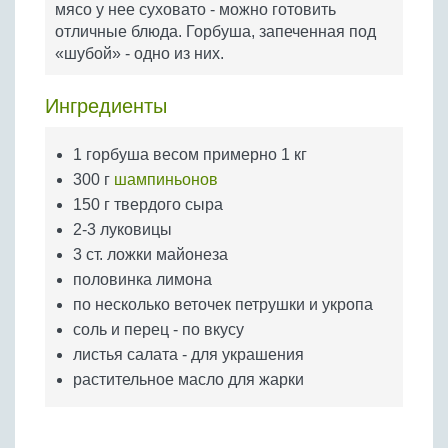
мясо у нее суховато - можно готовить
Бобовые
отличные блюда. Горбуша, запеченная под
Яйца
«шубой» - одно из них.
Крупы
Ингредиенты
1 горбуша весом примерно 1 кг
300 г
шампиньонов
150 г твердого сыра
2-3 луковицы
3 ст. ложки майонеза
половинка лимона
по несколько веточек петрушки и укропа
соль и перец - по вкусу
листья салата - для украшения
растительное масло для жарки