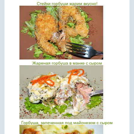
Стейки горбуши жарим вкусно!
Жареная горбуша в манке с сыром
Горбуша, запеченная под майонезом с сыром