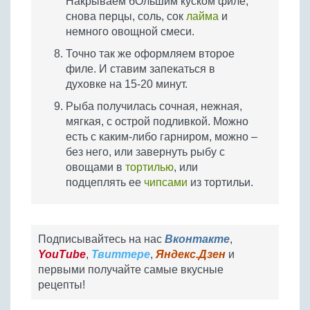
Накрываем бОльшим куском филе,
снова перцы, соль, сок
лайма
и
немного овощной смеси.
Точно так же оформляем второе
филе. И ставим запекаться в
духовке на 15-20 минут.
Рыба получилась сочная, нежная,
мягкая, с острой подливкой. Можно
есть с каким-либо гарниром, можно –
без него, или завернуть рыбу с
овощами в
тортилью
, или
подцеплять ее
чипсами
из тортильи.
Подписывайтесь на нас
Вконтакте
,
YouTube
,
Твиттере
,
Яндекс.Дзен
и
первыми получайте самые вкусные
рецепты!