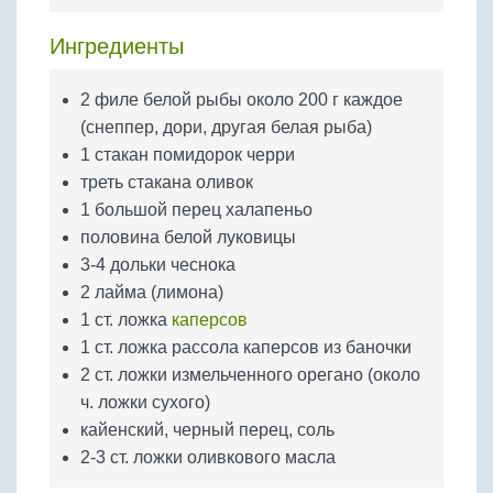
Бобовые
Ингредиенты
Яйца
Крупы
2 филе белой рыбы около 200 г каждое
(снеппер, дори, другая белая рыба)
1 стакан помидорок черри
треть стакана оливок
1 большой перец халапеньо
половина белой луковицы
3-4 дольки чеснока
2 лайма (лимона)
1 ст. ложка
каперсов
1 ст. ложка рассола каперсов из баночки
2 ст. ложки измельченного орегано (около
ч. ложки сухого)
кайенский, черный перец, соль
2-3 ст. ложки оливкового масла