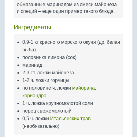
Бобовые
обмазанные маринадом из смеси майонеза
и специй – еще один пример такого блюда.
Яйца
Крупы
Ингредиенты
0,9-1 кг красного морского окуня (др. белая
рыба)
половинка лимона (сок)
маринад
2-3 ст. ложки майонеза
1-2 ч. ложки горчицы
по половине ч. ложки
майорана
,
кориандра
1 ч. ложка крупномолотой соли
перец свежемолотый
0,5 ч. ложки
Итальянских трав
(необязательно)