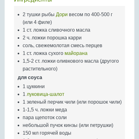
Бобовые
Яйца
2 тушки рыбы
Дори
весом по 400-500 г
(или 4 филе)
Крупы
1 ст. ложка сливочного масла
2 ч. ложки порошка карри
соль, свежемолотая смесь перцев
1 ст. ложка сухого
майорана
1,5-2 ст. ложки оливкового масла (другого
растительного)
для соуса
1 цуккини
1
луковица-шалот
1 зеленый перчик чили (или порошок чили)
1-1,5 ч. ложки меда
пара щепоток соли
небольшой пучок кинзы (или петрушки)
150 мл горячей воды