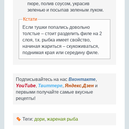
пюре, полив соусом, украсив
зеленью и посыпав зеленым луком.
Кстати
Если тушки попались довольно
толстые – стоит разделить филе на 2
слоя, т.к. рыбка имеет свойство,
начиная жариться – скукоживаться,
поднимая края или середину филе.
Подписывайтесь на нас
Вконтакте
,
YouTube
,
Твиттере
,
Яндекс.Дзен
и
первыми получайте самые вкусные
рецепты!
Теги:
дори
,
жареная рыба