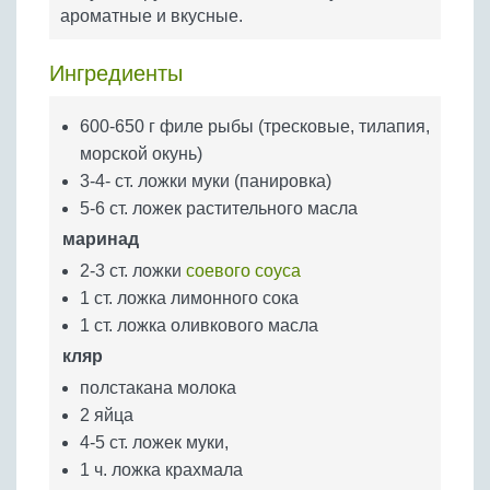
Бобовые
ароматные и вкусные.
Яйца
Ингредиенты
Крупы
600-650 г филе рыбы (тресковые, тилапия,
морской окунь)
3-4- ст. ложки муки (панировка)
5-6 ст. ложек растительного масла
маринад
2-3 ст. ложки
соевого соуса
1 ст. ложка лимонного сока
1 ст. ложка оливкового масла
кляр
полстакана молока
2 яйца
4-5 ст. ложек муки,
1 ч. ложка крахмала