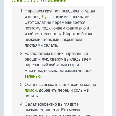
Способ приготовления
Нарезаем крупно помидоры, огурцы
и перец.
Лук
– тонкими колечками.
Этот салат не перемешивается,
поэтому подключаем фантазию и
изобретательность. Широкое блюдо с
низкими стенками накрываем
листьями салата.
Располагаем на них нарезанные
овощи и лук, сверху выкладываем
нарезанный кубиками сыр и
маслины, посыпаем измельченной
зеленью
.
Осталось выжать в оливковое масло
лимон
, добавить перец и соль – и
полить.
Салат эффектно выглядит и
вызывает аппетит. Его можно
использовать и как закуску, и - при