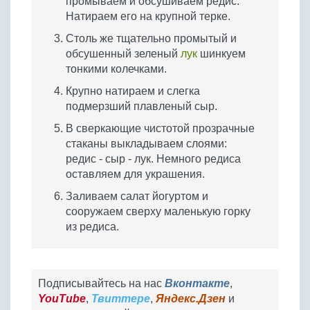
промываем и обсушиваем редис.
Натираем его на крупной терке.
Столь же тщательно промытый и
обсушенный зеленый
лук
шинкуем
тонкими колечками.
Крупно натираем и слегка
подмерзший плавленый сыр.
В сверкающие чистотой прозрачные
стаканы выкладываем слоями:
редис - сыр - лук. Немного редиса
оставляем для украшения.
Заливаем салат йогуртом и
сооружаем сверху маленькую горку
из редиса.
Подписывайтесь на нас
Вконтакте
,
YouTube
,
Твиттере
,
Яндекс.Дзен
и