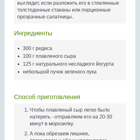
выглядит, если разложить его в стеклянные
Бобовые
толстодонные стаканы или порционные
Яйца
прозрачные салатницы.
Крупы
Ингредиенты
300 г редиса
100 г плавленого сыра
125 г натурального несладкого йогурта
небольшой пучок зеленого лука
Способ приготовления
Чтобы плавленый сыр легко было
натереть - отправляем его на 20-30
минут в морозилку.
А пока обрезаем лишнее,