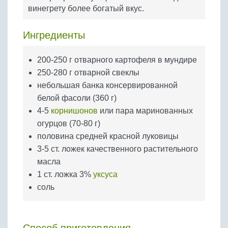
Бобовые
винегрету более богатый вкус.
Яйца
Ингредиенты
Крупы
200-250 г отварного картофеля в мундире
250-280 г отварной свеклы
небольшая банка консервированной
белой фасоли (360 г)
4-5
корнишонов
или пара маринованных
огурцов (70-80 г)
половина средней красной луковицы
3-5 ст. ложек качественного растительного
масла
1 ст. ложка 3%
уксуса
соль