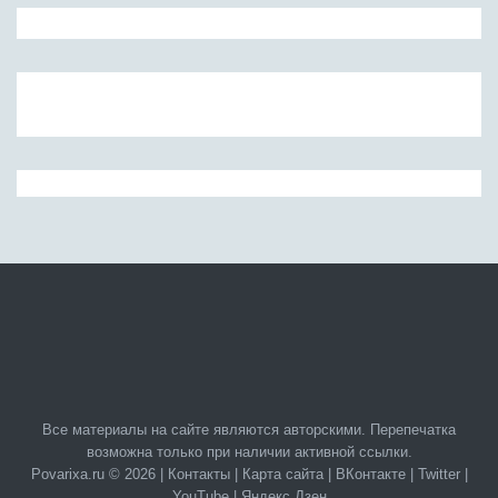
Все материалы на сайте являются авторскими. Перепечатка
возможна только при наличии активной ссылки.
Povarixa.ru © 2026 |
Контакты
|
Карта сайта
|
ВКонтакте
|
Twitter
|
YouTube
|
Яндекс.Дзен